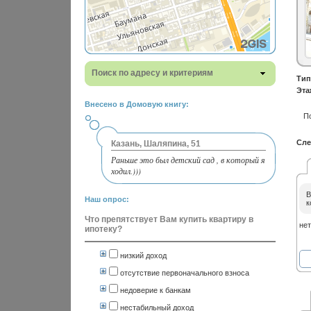
Поиск по адресу и критериям
Тип
Эта
Внесено в Домовую книгу:
П
Сле
Казань, Шаляпина, 51
Раньше это был детский сад , в который я
ходил.)))
В
Наш опрос:
к
Что препятствует Вам купить квартиру в
нет
ипотеку?
низкий доход
отсутствие первоначального взноса
недоверие к банкам
нестабильный доход