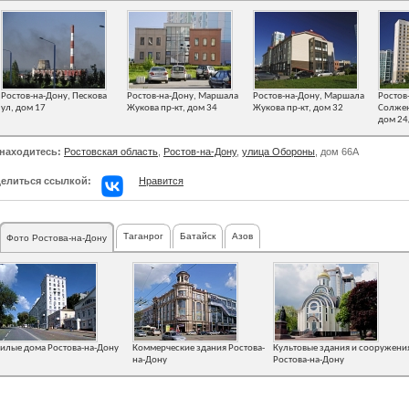
Ростов-на-Дону, Пескова
Ростов-на-Дону, Маршала
Ростов-на-Дону, Маршала
Ростов
ул, дом 17
Жукова пр-кт, дом 34
Жукова пр-кт, дом 32
Солжен
дом 24
находитесь:
Ростовская область
,
Ростов-на-Дону
,
улица Обороны
, дом 66А
елиться ссылкой:
Нравится
Таганрог
Батайск
Азов
Фото Ростова-на-Дону
илые дома Ростова-на-Дону
Коммерческие здания Ростова-
Культовые здания и сооружени
на-Дону
Ростова-на-Дону