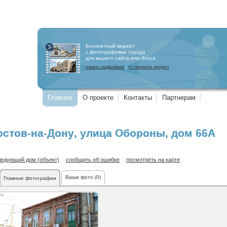
Бесплатный виджет
с фотографиями города
для вашего сайта или блога
узнать подробнее
|
установить виджет
Главное
О проекте
Контакты
Партнерам
остов-на-Дону
,
улица Обороны
, дом 66А
ледующий дом (объект)
сообщить об ошибке
посмотреть на карте
Ваши фото (0)
Главные фотографии