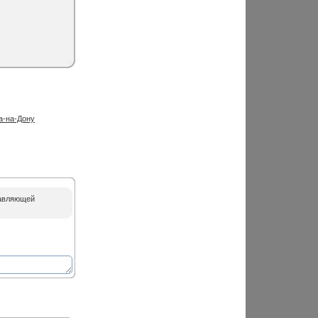
а-на-Дону
равляющей