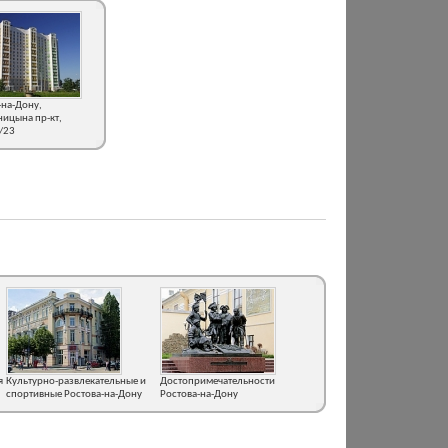
-на-Дону,
ицына пр-кт,
/23
я
Культурно-развлекательные и
Достопримечательности
спортивные Ростова-на-Дону
Ростова-на-Дону